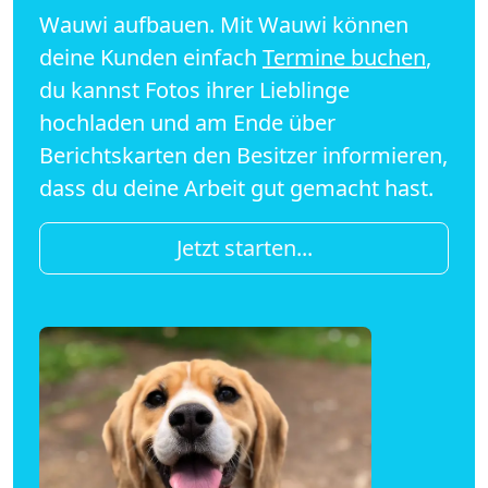
Wauwi aufbauen. Mit Wauwi können
deine Kunden einfach
Termine buchen
,
du kannst Fotos ihrer Lieblinge
hochladen und am Ende über
Berichtskarten den Besitzer informieren,
dass du deine Arbeit gut gemacht hast.
Jetzt starten...